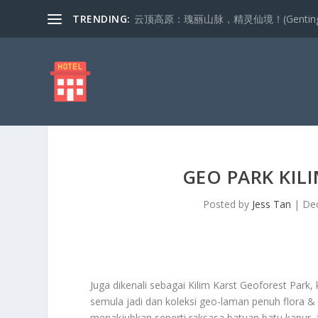
TRENDING:
云顶高原：瑰丽山脉，精灵仙境！(Genting Highla
GEO PARK KI
Posted by
Jess Tan
|
Dec
Juga dikenali sebagai Kilim Karst Geoforest Park,
semula jadi dan koleksi geo-laman penuh flora 
menakjubkan seperti raksasa batuan batu kapur, 