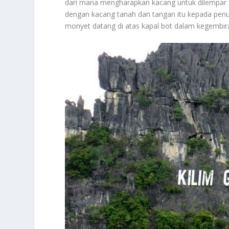
dari mana mengharapkan kacang untuk dilempar
dengan kacang tanah dan tangan itu kepada pen
monyet datang di atas kapal bot dalam kegembi