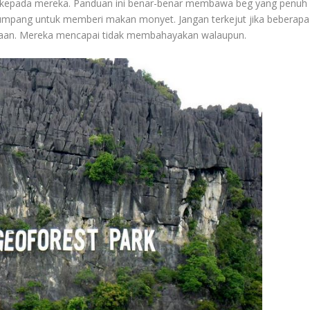
 kepada mereka. Panduan ini benar-benar membawa beg yang penuh
umpang untuk memberi makan monyet. Jangan terkejut jika beberapa
raan. Mereka mencapai tidak membahayakan walaupun.