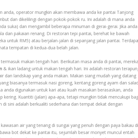
an anda, operator mungkin akan membawa anda ke pantai Tanjong
but dan dikelilingi dengan pokok-pokok ru. Ini adalah di mana anda
da suka) dan mengambil beberapa minuman di gerai-gerai. Jika anda
 dan pakaian renang. Di restoran tepi pantai, berehat ke bawah
a untuk RM5) atau berjalan-jalan di sepanjang jalan pantai. Terdapa
ata tempatan di kedua-dua belah jalan.
 termasuk makan tengah hari. Berikutan masa anda di pantai, merek
an
& ikan ladang untuk makan tengah hari. Ini adalah restoran terapun
air dan landskap yang anda makan. Makan siang mudah yang datang
yang biasanya termasuk nasi goreng, kentang goreng ayam dan salad
ika anda digunakan untuk kari atau kuah masakan berasaskan, anda
ering. Kuantiti (jalan) apa-apa, tetapi mungkin tidak mencukupi bag
n di sini adalah berkualiti sederhana dan tempat dekat dengan
 kawasan air yang tenang di sungai yang penuh dengan paya bakau d
bawa bot dekat ke pantai itu, sejumlah besar monyet muncul entah