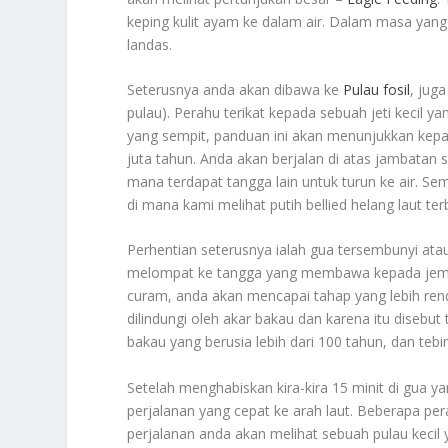
keping kulit ayam ke dalam air. Dalam masa yang
landas.
Seterusnya anda akan dibawa ke
Pulau fosil
, jug
pulau). Perahu terikat kepada sebuah jeti kecil 
yang sempit, panduan ini akan menunjukkan kepad
juta tahun. Anda akan berjalan di atas jambatan
mana terdapat tangga lain untuk turun ke air. Semen
di mana kami melihat putih bellied helang laut ter
Perhentian seterusnya ialah gua tersembunyi atau
melompat ke tangga yang membawa kepada jemba
curam, anda akan mencapai tahap yang lebih rend
dilindungi oleh akar bakau dan karena itu disebut
bakau yang berusia lebih dari 100 tahun, dan tebi
Setelah menghabiskan kira-kira 15 minit di gu
perjalanan yang cepat ke arah laut. Beberapa pe
perjalanan anda akan melihat sebuah pulau kecil