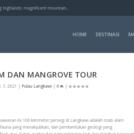
nds: magnificent mountain...
HOME
DESTINASI
M
LIM DAN MANGROVE TOUR
 7, 2021
|
Pulau Langkawi
|
0
|
 kawasan ini 100 kilometer persegi di Langkawi adalah rizab alam
& fauna yang menakjubkan, dan pembentukan geologi yang
fosil, gua, lagun, pantai dan pemandangan laut. Keseluruhan kawasa