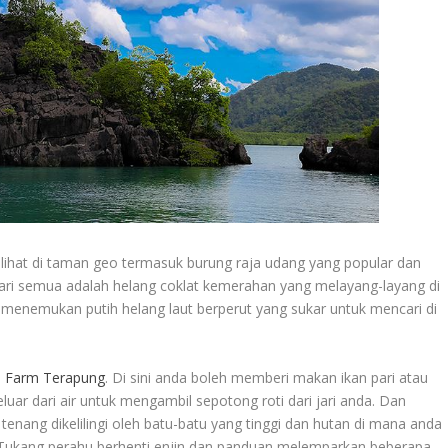
lihat di taman geo termasuk burung raja udang yang popular dan
dari semua adalah helang coklat kemerahan yang melayang-layang di
k menemukan putih helang laut berperut yang sukar untuk mencari di
h Farm Terapung
. Di sini anda boleh memberi makan ikan pari atau
r dari air untuk mengambil sepotong roti dari jari anda. Dan
enang dikelilingi oleh batu-batu yang tinggi dan hutan di mana anda
 Tukang perahu berhenti enjin dan panduan melemparkan beberapa