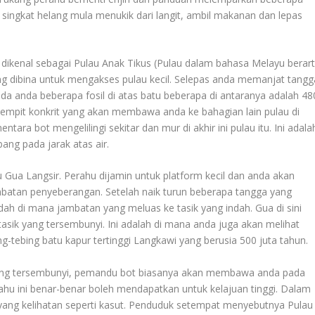
 singkat helang mula menukik dari langit, ambil makanan dan lepas
a dikenal sebagai Pulau Anak Tikus (Pulau dalam bahasa Melayu berart
yang dibina untuk mengakses pulau kecil. Selepas anda memanjat tangg
a anda beberapa fosil di atas batu beberapa di antaranya adalah 48
 sempit konkrit yang akan membawa anda ke bahagian lain pulau di
tara bot mengelilingi sekitar dan mur di akhir ini pulau itu. Ini adala
bang pada jarak atas air.
 Gua Langsir. Perahu dijamin untuk platform kecil dan anda akan
tan penyeberangan. Setelah naik turun beberapa tangga yang
ah di mana jambatan yang meluas ke tasik yang indah. Gua di sini
 tasik yang tersembunyi. Ini adalah di mana anda juga akan melihat
ng-tebing batu kapur tertinggi Langkawi yang berusia 500 juta tahun.
a yang tersembunyi, pemandu bot biasanya akan membawa anda pada
rahu ini benar-benar boleh mendapatkan untuk kelajuan tinggi. Dalam
 yang kelihatan seperti kasut. Penduduk setempat menyebutnya Pulau