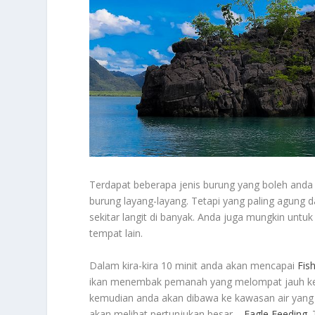
Terdapat beberapa jenis burung yang boleh anda 
burung layang-layang. Tetapi yang paling agung 
sekitar langit di banyak. Anda juga mungkin untu
tempat lain.
Dalam kira-kira 10 minit anda akan mencapai
Fis
ikan menembak pemanah yang melompat jauh kelua
kemudian anda akan dibawa ke kawasan air yang t
akan melihat pertunjukan besar –
Eagle Feeding
.