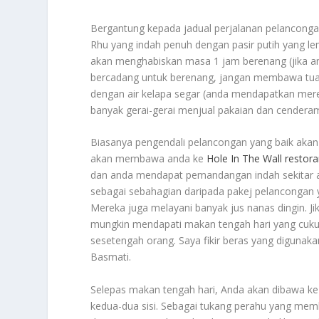
Bergantung kepada jadual perjalanan pelancong
Rhu yang indah penuh dengan pasir putih yang lem
akan menghabiskan masa 1 jam berenang (jika an
bercadang untuk berenang, jangan membawa tuala
dengan air kelapa segar (anda mendapatkan merek
banyak gerai-gerai menjual pakaian dan cenderam
Biasanya pengendali pelancongan yang baik akan
akan membawa anda ke
Hole In The Wall restor
dan anda mendapat pemandangan indah sekitar 
sebagai sebahagian daripada pakej pelancongan 
Mereka juga melayani banyak jus nanas dingin. J
mungkin mendapati makan tengah hari yang cukup k
sesetengah orang. Saya fikir beras yang digunaka
Basmati.
Selepas makan tengah hari, Anda akan dibawa ke
kedua-dua sisi. Sebagai tukang perahu yang mem