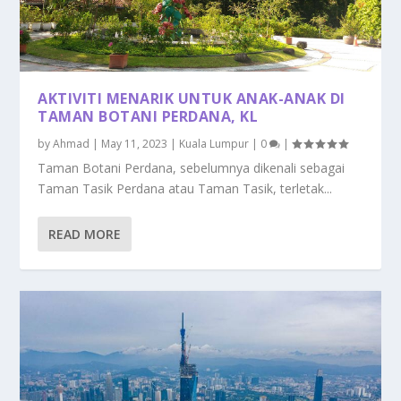
AKTIVITI MENARIK UNTUK ANAK-ANAK DI
TAMAN BOTANI PERDANA, KL
by
Ahmad
|
May 11, 2023
|
Kuala Lumpur
|
0
|
Taman Botani Perdana, sebelumnya dikenali sebagai
Taman Tasik Perdana atau Taman Tasik, terletak...
READ MORE