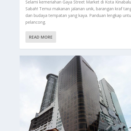
Selami kemeriahan Gaya Street Market di Kota Kinabalu
Sabah! Temui makanan jalanan unik, barangan kraf tan
dan budaya tempatan yang kaya. Panduan lengkap unt
pelancong.
READ MORE