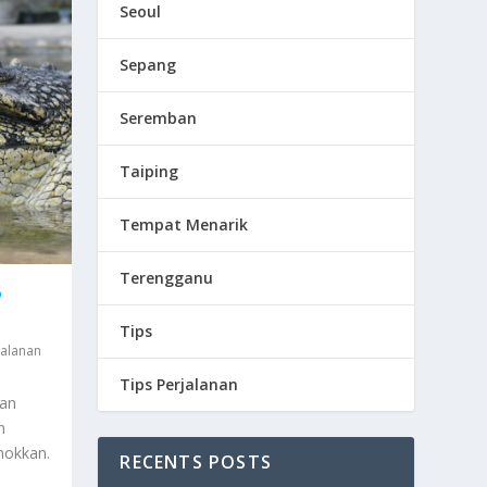
Seoul
Sepang
Seremban
Taiping
Tempat Menarik
Terengganu
P
Tips
jalanan
Tips Perjalanan
kan
n
nokkan.
RECENTS POSTS