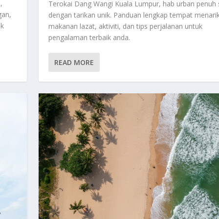
,
Terokai Dang Wangi Kuala Lumpur, hab urban penuh 
gan,
dengan tarikan unik. Panduan lengkap tempat menarik
uk
makanan lazat, aktiviti, dan tips perjalanan untuk
pengalaman terbaik anda.
READ MORE