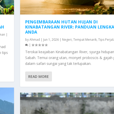
PENGEMBARAAN HUTAN HUJAN DI
KINABATANGAN RIVER: PANDUAN LENGK
AH
ANDA
anan
|
by
Ahmad
|
Jun 1, 2026
|
Negeri
,
Tempat Menarik
,
Tips Perja
|
ahad
Terokai keajaiban Kinabatangan River, syurga hidupan 
 tips
Sabah. Temui orang utan, monyet proboscis & gajah 
.
dalam safari sungai yang tak terlupakan.
READ MORE