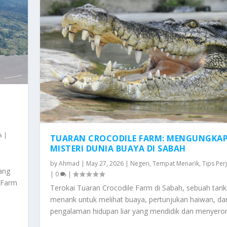
|
TUARAN CROCODILE FARM: MENGUNGKA
MISTERI DUNIA BUAYA DI SABAH
h
by
Ahmad
|
May 27, 2026
|
Negeri
,
Tempat Menarik
,
Tips Per
ang
|
0
|
y Farm
Terokai Tuaran Crocodile Farm di Sabah, sebuah tari
menarik untuk melihat buaya, pertunjukan haiwan, da
pengalaman hidupan liar yang mendidik dan menyero