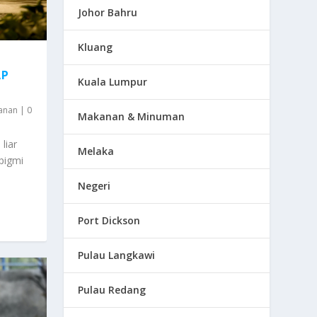
Johor Bahru
Kluang
AP
Kuala Lumpur
lanan
|
0
Makanan & Minuman
liar
Melaka
pigmi
Negeri
Port Dickson
Pulau Langkawi
Pulau Redang