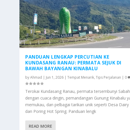
PANDUAN LENGKAP PERCUTIAN KE
KUNDASANG RANAU: PERMATA SEJUK DI
BAWAH BAYANGAN KINABALU
by
Ahmad
|
Jun 1, 2026
|
Tempat Menarik
,
Tips Perjalanan
|
0
Terokai Kundasang Ranau, permata tersembunyi Saba
dengan cuaca dingin, pemandangan Gunung Kinabalu y
memukau, dan pelbagai tarikan unik seperti Desa Dair
dan Poring Hot Spring. Panduan lengk
READ MORE