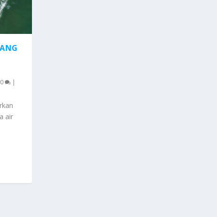
YANG
0
|
rkan
 air