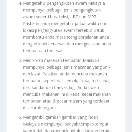
Mengetahui pengangkutan awam Malaysia
mempunyai pelbagai jenis pengangkutan
awam seperti bas, teksi, LRT dan MRT.
Pastikan anda mengetahui jadual waktu dan
lokasi pengangkutan awam tersebut untuk
membantu anda merancang perjalanan anda
dengan lebih berkesan dan mengelakkan anda
terlupa atau tersesat.
Menikmati makanan tempatan Malaysia
mempunyai pelbagai jenis makanan yang unik
dan lazat. Pastikan anda mencuba makanan
tempatan seperti nasi lemak, laksa, roti canai,
nasi kandar dan banyak lagi. Anda boleh
mencuba makanan ini di kedai-kedai makanan
tempatan atau di pasar malam yang terdapat
di seluruh negara.
Mengambil gambar-gambar yang indah
Malaysia mempunyai banyak tempat-tempat
yang indah dan menarik untuk dijadikan tempat