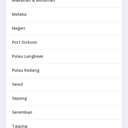
Makanan & Minuman
Melaka
Negeri
Port Dickson
Pulau Langkawi
Pulau Redang
Seoul
Sepang
Seremban
Taiping