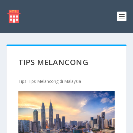
TIPS MELANCONG
Tips-Tips Melancong di Malaysia