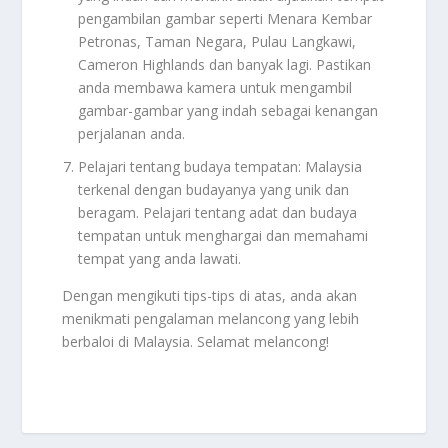
pengambilan gambar seperti Menara Kembar
Petronas, Taman Negara, Pulau Langkawi,
Cameron Highlands dan banyak lagi. Pastikan
anda membawa kamera untuk mengambil
gambar-gambar yang indah sebagai kenangan
perjalanan anda.
Pelajari tentang budaya tempatan: Malaysia
terkenal dengan budayanya yang unik dan
beragam. Pelajari tentang adat dan budaya
tempatan untuk menghargai dan memahami
tempat yang anda lawati.
Dengan mengikuti tips-tips di atas, anda akan
menikmati pengalaman melancong yang lebih
berbaloi di Malaysia. Selamat melancong!