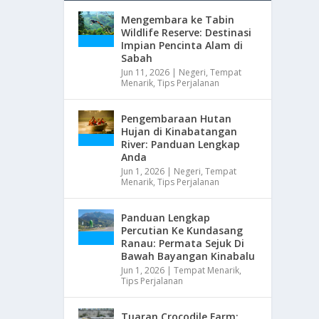
Mengembara ke Tabin
Wildlife Reserve: Destinasi
Impian Pencinta Alam di
Sabah
Jun 11, 2026
|
Negeri
,
Tempat
Menarik
,
Tips Perjalanan
Pengembaraan Hutan
Hujan di Kinabatangan
River: Panduan Lengkap
Anda
Jun 1, 2026
|
Negeri
,
Tempat
Menarik
,
Tips Perjalanan
Panduan Lengkap
Percutian Ke Kundasang
Ranau: Permata Sejuk Di
Bawah Bayangan Kinabalu
Jun 1, 2026
|
Tempat Menarik
,
Tips Perjalanan
Tuaran Crocodile Farm: