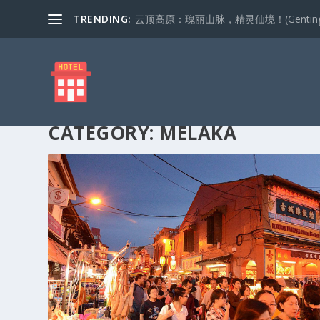
TRENDING:
云顶高原：瑰丽山脉，精灵仙境！(Genting Highla
CATEGORY:
MELAKA