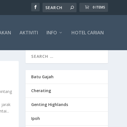
0 ITEMS
AKAN
AKTIVITI
INFO
HOTEL CARIAN
Batu Gajah
Cherating
intang
 jarak
Genting Highlands
tai...
Ipoh