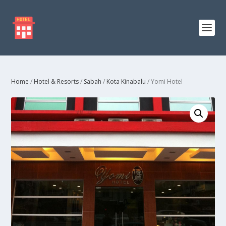
Home
/
Hotel & Resorts
/
Sabah
/
Kota Kinabalu
/ Yomi Hotel