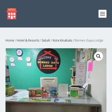
Home
/
Hotel & Resorts
/
Sabah
/
Kota Kinabalu
/ Borneo Gaya Lodge