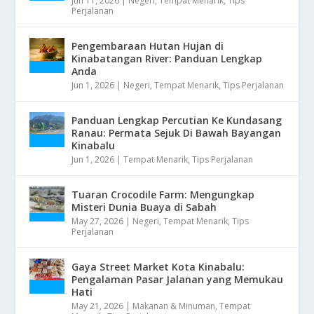
Jun 11, 2026
|
Negeri
,
Tempat Menarik
,
Tips
Perjalanan
Pengembaraan Hutan Hujan di
Kinabatangan River: Panduan Lengkap
Anda
Jun 1, 2026
|
Negeri
,
Tempat Menarik
,
Tips Perjalanan
Panduan Lengkap Percutian Ke Kundasang
Ranau: Permata Sejuk Di Bawah Bayangan
Kinabalu
Jun 1, 2026
|
Tempat Menarik
,
Tips Perjalanan
Tuaran Crocodile Farm: Mengungkap
Misteri Dunia Buaya di Sabah
May 27, 2026
|
Negeri
,
Tempat Menarik
,
Tips
Perjalanan
Gaya Street Market Kota Kinabalu:
Pengalaman Pasar Jalanan yang Memukau
Hati
May 21, 2026
|
Makanan & Minuman
,
Tempat