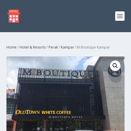
Home
/
Hotel & Resorts
/
Perak
/
Kampar
/ M Boutique Kampar