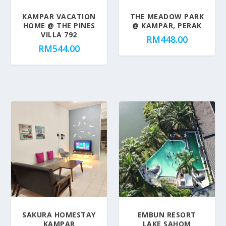
u
KAMPAR VACATION
THE MEADOW PARK
l
HOME @ THE PINES
@ KAMPAR, PERAK
a
VILLA 792
RM
448.00
r
RM
544.00
i
t
y
SAKURA HOMESTAY
EMBUN RESORT
KAMPAR
LAKE SAHOM