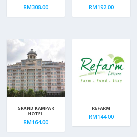
RM
308.00
RM
192.00
GRAND KAMPAR
REFARM
HOTEL
RM
144.00
RM
164.00