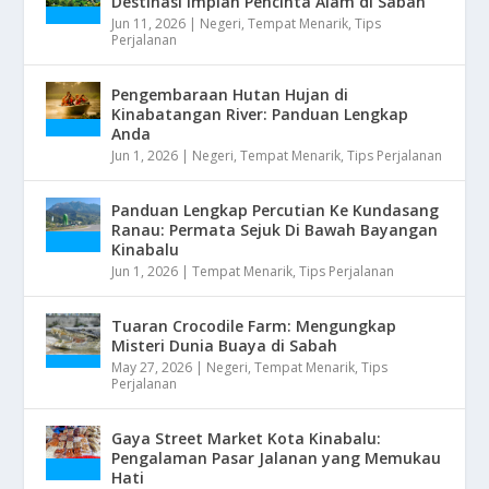
Destinasi Impian Pencinta Alam di Sabah
Jun 11, 2026
|
Negeri
,
Tempat Menarik
,
Tips
Perjalanan
Pengembaraan Hutan Hujan di
Kinabatangan River: Panduan Lengkap
Anda
Jun 1, 2026
|
Negeri
,
Tempat Menarik
,
Tips Perjalanan
Panduan Lengkap Percutian Ke Kundasang
Ranau: Permata Sejuk Di Bawah Bayangan
Kinabalu
Jun 1, 2026
|
Tempat Menarik
,
Tips Perjalanan
Tuaran Crocodile Farm: Mengungkap
Misteri Dunia Buaya di Sabah
May 27, 2026
|
Negeri
,
Tempat Menarik
,
Tips
Perjalanan
Gaya Street Market Kota Kinabalu:
Pengalaman Pasar Jalanan yang Memukau
Hati