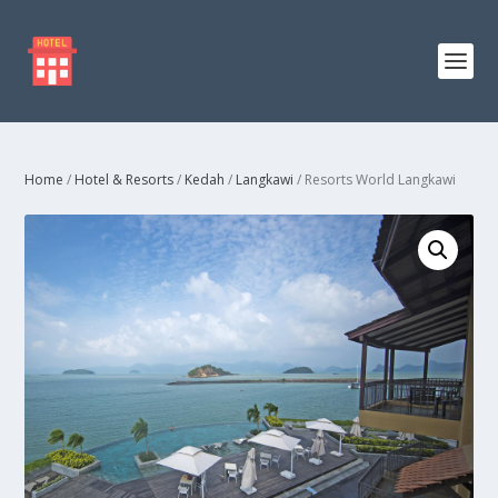
Home
/
Hotel & Resorts
/
Kedah
/
Langkawi
/ Resorts World Langkawi