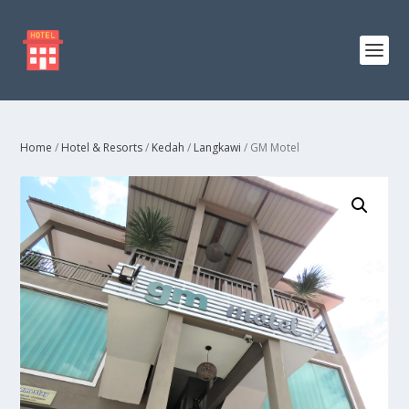
Home
/
Hotel & Resorts
/
Kedah
/
Langkawi
/ GM Motel