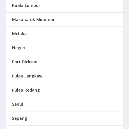
Kuala Lumpur
Makanan & Minuman
Melaka
Negeri
Port Dickson
Pulau Langkawi
Pulau Redang
Seoul
Sepang