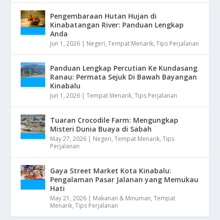
Pengembaraan Hutan Hujan di
Kinabatangan River: Panduan Lengkap
Anda
Jun 1, 2026
|
Negeri
,
Tempat Menarik
,
Tips Perjalanan
Panduan Lengkap Percutian Ke Kundasang
Ranau: Permata Sejuk Di Bawah Bayangan
Kinabalu
Jun 1, 2026
|
Tempat Menarik
,
Tips Perjalanan
Tuaran Crocodile Farm: Mengungkap
Misteri Dunia Buaya di Sabah
May 27, 2026
|
Negeri
,
Tempat Menarik
,
Tips
Perjalanan
Gaya Street Market Kota Kinabalu:
Pengalaman Pasar Jalanan yang Memukau
Hati
May 21, 2026
|
Makanan & Minuman
,
Tempat
Menarik
,
Tips Perjalanan