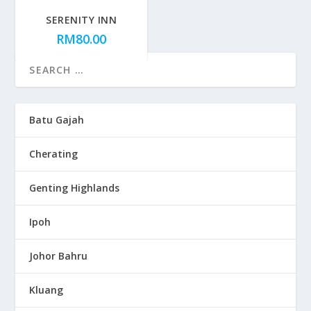
SERENITY INN
RM
80.00
Batu Gajah
Cherating
Genting Highlands
Ipoh
Johor Bahru
Kluang