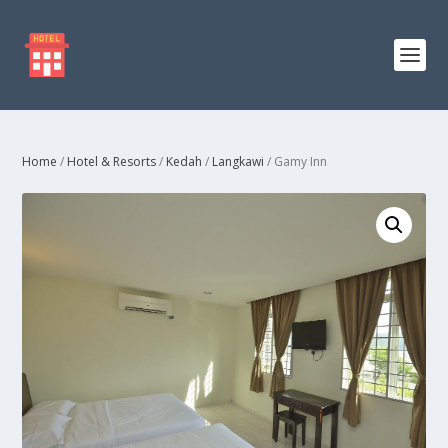
Home
/
Hotel & Resorts
/
Kedah
/
Langkawi
/ Gamy Inn