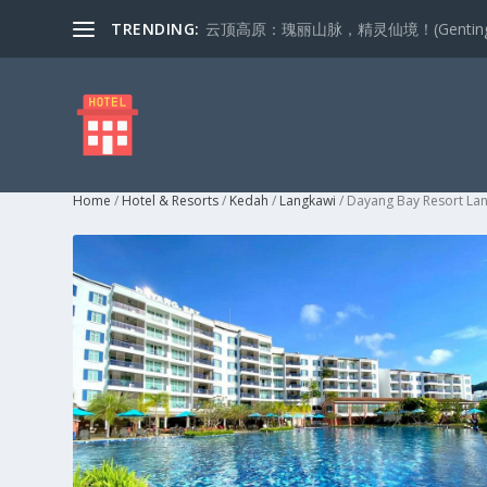
TRENDING:
云顶高原：瑰丽山脉，精灵仙境！(Genting Highla
Home
/
Hotel & Resorts
/
Kedah
/
Langkawi
/ Dayang Bay Resort La