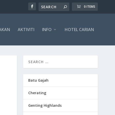
0 ITEMS
AKAN
AKTIVITI
INFO
HOTEL CARIAN
Batu Gajah
Cherating
Genting Highlands