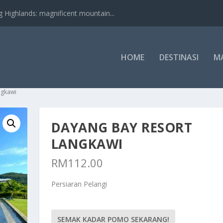
nds: magnificent mountain...
HOME
DESTINASI
M
ngkawi
DAYANG BAY RESORT
LANGKAWI
RM
112.00
Persiaran Pelangi
SEMAK KADAR POMO SEKARANG!