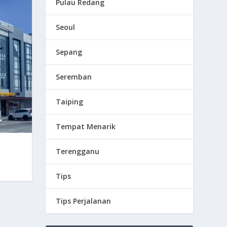
Pulau Redang
Seoul
Sepang
Seremban
Taiping
Tempat Menarik
Terengganu
Tips
Tips Perjalanan