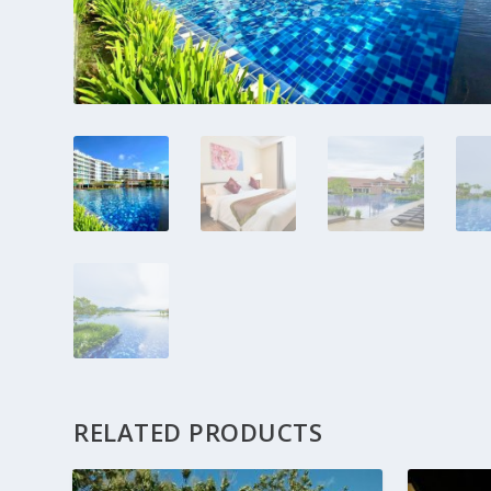
RELATED PRODUCTS