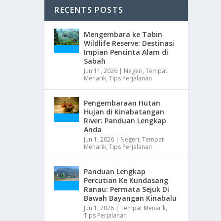
RECENTS POSTS
Mengembara ke Tabin
Wildlife Reserve: Destinasi
Impian Pencinta Alam di
Sabah
Jun 11, 2026
|
Negeri
,
Tempat
Menarik
,
Tips Perjalanan
Pengembaraan Hutan
Hujan di Kinabatangan
River: Panduan Lengkap
Anda
Jun 1, 2026
|
Negeri
,
Tempat
Menarik
,
Tips Perjalanan
Panduan Lengkap
Percutian Ke Kundasang
Ranau: Permata Sejuk Di
Bawah Bayangan Kinabalu
Jun 1, 2026
|
Tempat Menarik
,
Tips Perjalanan