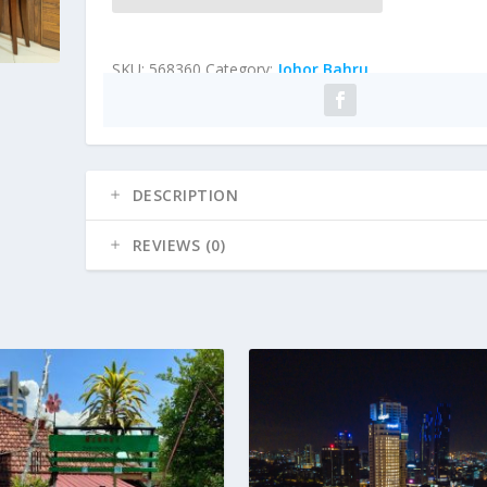
SKU:
568360
Category:
Johor Bahru
DESCRIPTION
REVIEWS (0)