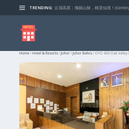
TRENDING:
云顶高原：瑰丽山脉，精灵仙境！(Genting Highla
Home
/
Hotel & Resorts
/
Johor
/
Johor Bahru
/ OYO 430 Oak Valley 