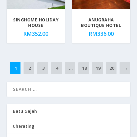
SINGHOME HOLIDAY
ANUGRAHA
HOUSE
BOUTIQUE HOTEL
RM
352.00
RM
336.00
1
2
3
4
…
18
19
20
→
Batu Gajah
Cherating