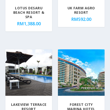
u
LOTUS DESARU
UK FARM AGRO
l
BEACH RESORT &
RESORT
a
SPA
RM
592.00
r
RM
1,388.00
i
t
y
LAKEVIEW TERRACE
FOREST CITY
RESORT
MARINA HOTEL