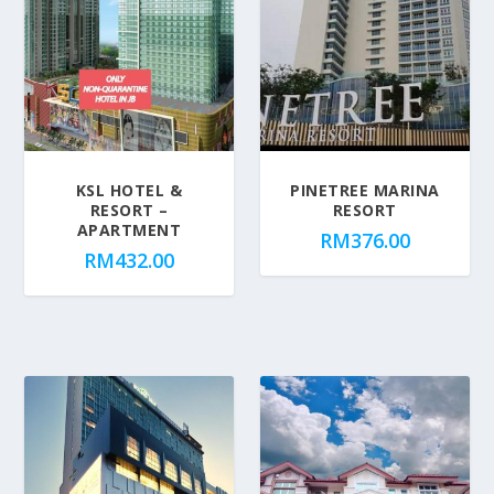
KSL HOTEL &
PINETREE MARINA
RESORT –
RESORT
APARTMENT
RM
376.00
RM
432.00