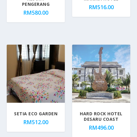
PENGERANG
RM
516.00
RM
580.00
SETIA ECO GARDEN
HARD ROCK HOTEL
DESARU COAST
RM
512.00
RM
496.00