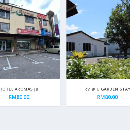
HOTEL AROMAS JB
RV @ U GARDEN STA
RM
80.00
RM
80.00