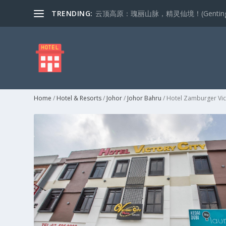
TRENDING:
云顶高原：瑰丽山脉，精灵仙境！(Genting Highla
Home
/
Hotel & Resorts
/
Johor
/
Johor Bahru
/ Hotel Zamburger Vict