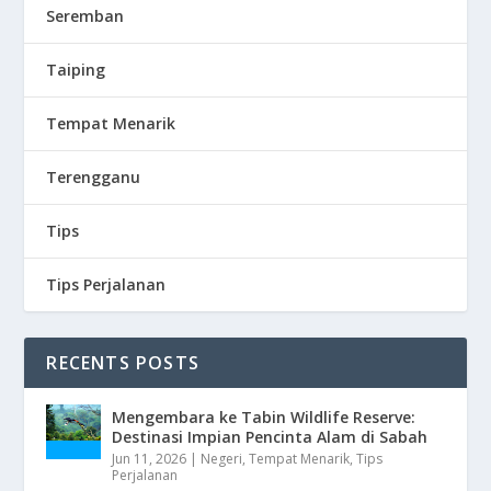
Seremban
Taiping
Tempat Menarik
Terengganu
Tips
Tips Perjalanan
RECENTS POSTS
Mengembara ke Tabin Wildlife Reserve:
Destinasi Impian Pencinta Alam di Sabah
Jun 11, 2026
|
Negeri
,
Tempat Menarik
,
Tips
Perjalanan