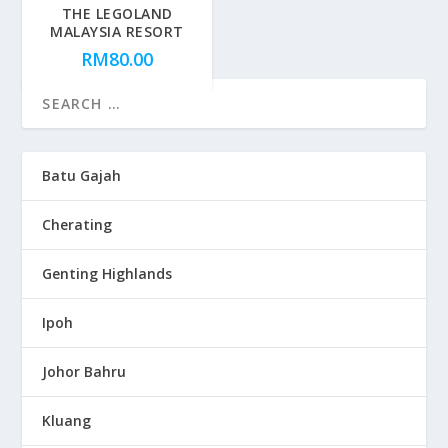
THE LEGOLAND
MALAYSIA RESORT
RM
80.00
Batu Gajah
Cherating
Genting Highlands
Ipoh
Johor Bahru
Kluang