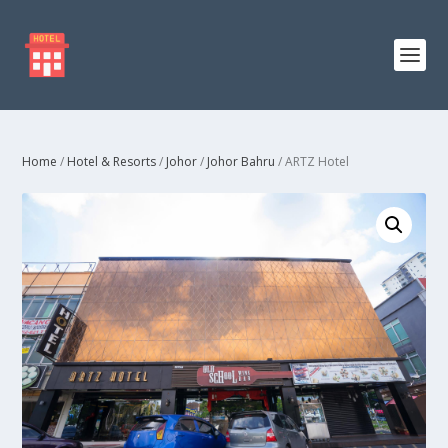
Home
/
Hotel & Resorts
/
Johor
/
Johor Bahru
/ ARTZ Hotel