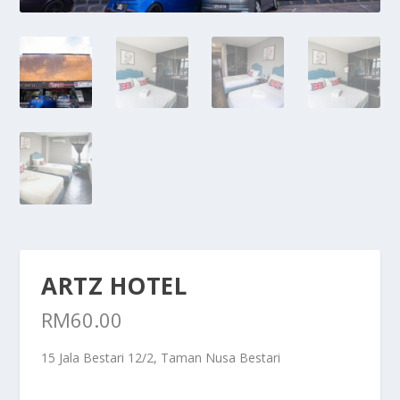
ARTZ HOTEL
RM
60.00
15 Jala Bestari 12/2, Taman Nusa Bestari