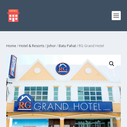
Home
/
Hotel & Resorts
/
Johor
/
Batu Pahat
/ RG Grand Hotel