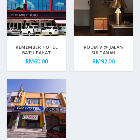
REMEMBER HOTEL
ROOM V @ JALAN
BATU PAHAT
SULTANAH
RM
60.00
RM
92.00