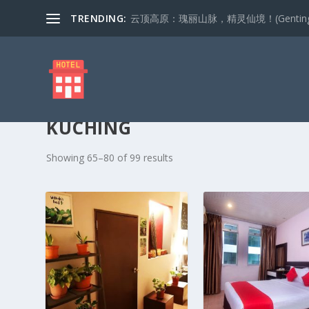
TRENDING:
云顶高原：瑰丽山脉，精灵仙境！(Genting Highla
KUCHING
S
Showing 65–80 of 99 results
o
r
t
e
d
b
y
p
o