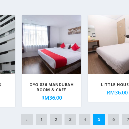
@
OYO 836 MANDURAH
LITTLE HOUS
ROOM & CAFE
RM
36.00
RM
36.00
←
1
2
3
4
5
6