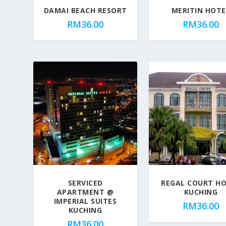
DAMAI BEACH RESORT
MERITIN HOTE
RM
36.00
RM
36.00
SERVICED
REGAL COURT H
APARTMENT @
KUCHING
IMPERIAL SUITES
RM
36.00
KUCHING
RM
36.00