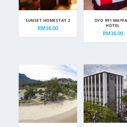
p
u
l
SUNSET HOMESTAY 2
OYO 991 MAYFA
a
HOTEL
RM
36.00
r
RM
36.00
i
t
y