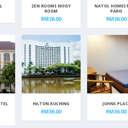
L
ZEN ROOMS NOISY
NATOL HOMEST
ROOM
PARIS
RM
36.00
RM
36.00
OTEL
HILTON KUCHING
JOHNS PLAC
RM
36.00
RM
36.00