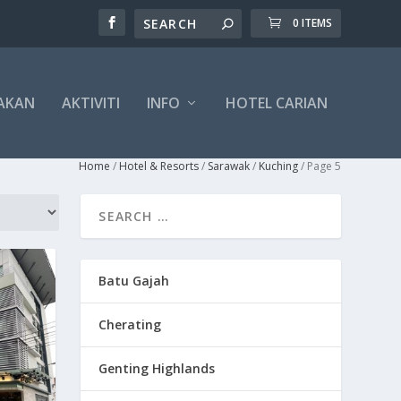
0 ITEMS
AKAN
AKTIVITI
INFO
HOTEL CARIAN
Home
/
Hotel & Resorts
/
Sarawak
/
Kuching
/ Page 5
Batu Gajah
Cherating
Genting Highlands