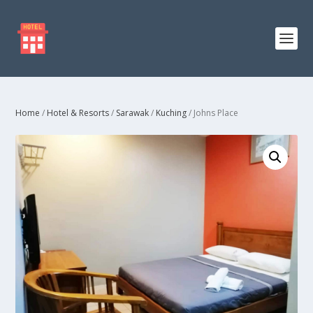
Home
/
Hotel & Resorts
/
Sarawak
/
Kuching
/ Johns Place