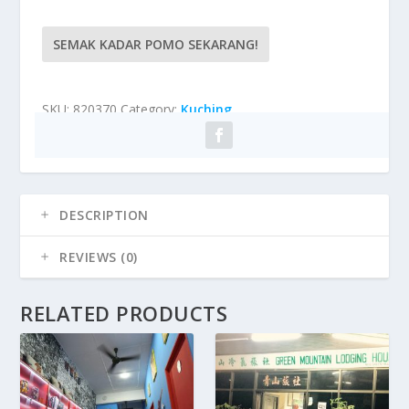
SEMAK KADAR POMO SEKARANG!
SKU:
820370
Category:
Kuching
DESCRIPTION
REVIEWS (0)
RELATED PRODUCTS