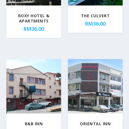
p
u
ROXY HOTEL &
THE CULVERT
l
APARTMENTS
a
RM
36.00
RM
36.00
r
i
t
y
B&B INN
ORIENTAL INN