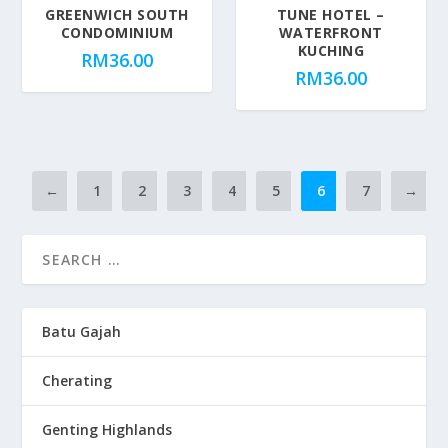
GREENWICH SOUTH
TUNE HOTEL –
CONDOMINIUM
WATERFRONT
KUCHING
RM
36.00
RM
36.00
←
1
2
3
4
5
6
7
→
Batu Gajah
Cherating
Genting Highlands