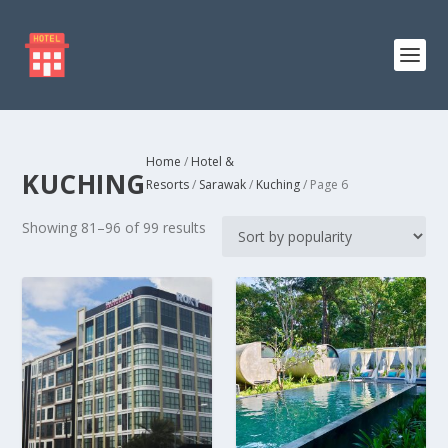
Home
/
Hotel &
KUCHING
Resorts
/
Sarawak
/
Kuching
/ Page 6
S
Showing 81–96 of 99 results
o
r
t
e
d
b
y
p
o