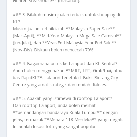
Honten Steakhouse** (makanan).
### 3. Bilakah musim jualan terbaik untuk shopping di
KL?
Musim jualan terbaik ialah **Malaysia Super Sale**
(Mac-April), **Mid-Year Malaysia Mega Sale Carnival**
(Jun-Julai), dan **Year-End Malaysia Year End Sale**
(Nov-Dis). Diskaun boleh mencecah 70%!
### 4. Bagaimana untuk ke Lalaport dari KL Sentral?
Anda boleh menggunakan **MRT, LRT, Grab/taxi, atau
bas RapidKL**. Lalaport terletak di Bukit Bintang City
Centre yang amat strategik dan mudah diakses.
### 5. Apakah yang istimewa di rooftop Lalaport?
Dari rooftop Lalaport, anda boleh melihat
**pemandangan bandaraya Kuala Lumpur** dengan
jelas, termasuk **Menara 118 Merdeka** yang megah.
Ini adalah lokasi foto yang sangat popular!