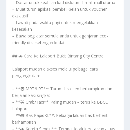
– Daftar untuk keahlian kad diskaun di mall-mall utama
– Muat turun aplikasi pembeli-belah untuk voucher
eksklusif
– Lawati pada waktu pagi untuk mengelakkan
kesesakan
– Bawa beg kitar semula anda untuk ganjaran eco-
friendly di sesetengah kedai
## 🚗 Cara Ke Lalaport Bukit Bintang City Centre
Lalaport mudah diakses melalui pelbagai cara
pengangkutan:
– **🚇 MRT/LRT**: Turun di stesen berhampiran dan
berjalan kaki singkat
– **🚕 Grab/Taxi**: Paling mudah – terus ke BBCC
Lalaport
– **🚌 Bas RapidKL**: Pelbagai laluan bas berhenti
berhampiran
– **🚗 Kereta Sendiri**: Tempat letak kereta yang luas