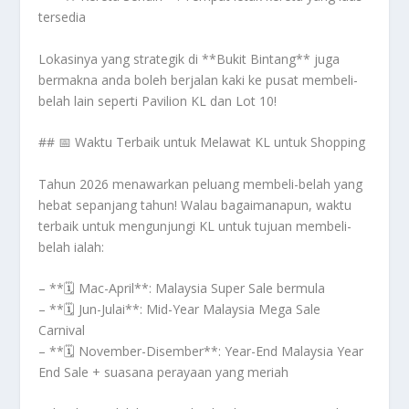
tersedia
Lokasinya yang strategik di **Bukit Bintang** juga
bermakna anda boleh berjalan kaki ke pusat membeli-
belah lain seperti Pavilion KL dan Lot 10!
## 📅 Waktu Terbaik untuk Melawat KL untuk Shopping
Tahun 2026 menawarkan peluang membeli-belah yang
hebat sepanjang tahun! Walau bagaimanapun, waktu
terbaik untuk mengunjungi KL untuk tujuan membeli-
belah ialah:
– **🗓️ Mac-April**: Malaysia Super Sale bermula
– **🗓️ Jun-Julai**: Mid-Year Malaysia Mega Sale
Carnival
– **🗓️ November-Disember**: Year-End Malaysia Year
End Sale + suasana perayaan yang meriah