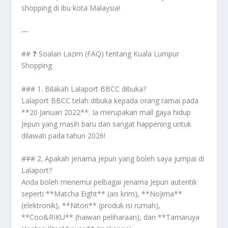
shopping di ibu kota Malaysia!
—
## ❓ Soalan Lazim (FAQ) tentang Kuala Lumpur
Shopping
### 1. Bilakah Lalaport BBCC dibuka?
Lalaport BBCC telah dibuka kepada orang ramai pada
**20 Januari 2022**. Ia merupakan mall gaya hidup
Jepun yang masih baru dan sangat happening untuk
dilawati pada tahun 2026!
### 2. Apakah jenama Jepun yang boleh saya jumpai di
Lalaport?
Anda boleh menemui pelbagai jenama Jepun autentik
seperti **Matcha Eight** (ais krim), **Nojima**
(elektronik), **Nitori** (produk isi rumah),
**Coo&RIKU** (haiwan peliharaan), dan **Tamaruya