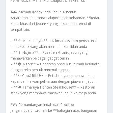
## 🎯 Aktiviti Menarik di Lalaport & Sekitar KL
### Nikmati Kedai-Kedai Jepun Autentik
Antara tarikan utama Lalaport ialah kehadiran **kedai-
kedai khas dari Jepun** yang sukar anda temui di
tempat lain:
– **🍦 Matcha Eight** – Nikmati ais krim perisa unik
dan eksotik yang akan memanjakan lidah anda
– **📱 Nojima** – Pusat elektronik Jepun yang
menawarkan pelbagai gadget terkini
– **🏠 Nitori** – Dapatkan produk isi rumah berkualiti
dengan reka bentuk minimalis Jepun
– **🐾 Coo&RIKU** – Pet shop yang menawarkan
keperluan haiwan peliharaan dengan piawaian Jepun
– **🥩 Tamaruya Honten Steakhouse** – Restoran
steak yang membawa masakan Jepun ke meja anda
### Pemandangan Indah dari Rooftop
Jangan lupa untuk naik ke **bahagian atas bangunan