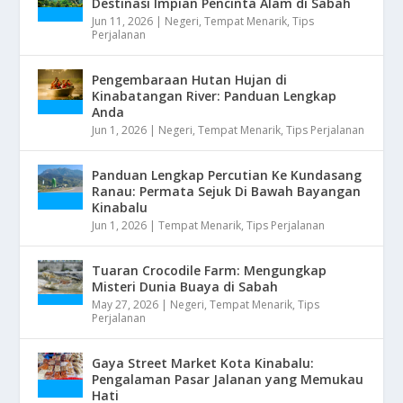
Destinasi Impian Pencinta Alam di Sabah
Jun 11, 2026
|
Negeri
,
Tempat Menarik
,
Tips
Perjalanan
Pengembaraan Hutan Hujan di
Kinabatangan River: Panduan Lengkap
Anda
Jun 1, 2026
|
Negeri
,
Tempat Menarik
,
Tips Perjalanan
Panduan Lengkap Percutian Ke Kundasang
Ranau: Permata Sejuk Di Bawah Bayangan
Kinabalu
Jun 1, 2026
|
Tempat Menarik
,
Tips Perjalanan
Tuaran Crocodile Farm: Mengungkap
Misteri Dunia Buaya di Sabah
May 27, 2026
|
Negeri
,
Tempat Menarik
,
Tips
Perjalanan
Gaya Street Market Kota Kinabalu:
Pengalaman Pasar Jalanan yang Memukau
Hati