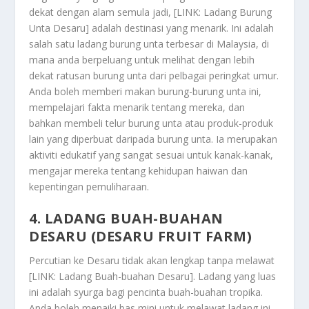
dekat dengan alam semula jadi, [LINK: Ladang Burung
Unta Desaru] adalah destinasi yang menarik. Ini adalah
salah satu ladang burung unta terbesar di Malaysia, di
mana anda berpeluang untuk melihat dengan lebih
dekat ratusan burung unta dari pelbagai peringkat umur.
Anda boleh memberi makan burung-burung unta ini,
mempelajari fakta menarik tentang mereka, dan
bahkan membeli telur burung unta atau produk-produk
lain yang diperbuat daripada burung unta. Ia merupakan
aktiviti edukatif yang sangat sesuai untuk kanak-kanak,
mengajar mereka tentang kehidupan haiwan dan
kepentingan pemuliharaan.
4. LADANG BUAH-BUAHAN
DESARU (DESARU FRUIT FARM)
Percutian ke Desaru tidak akan lengkap tanpa melawat
[LINK: Ladang Buah-buahan Desaru]. Ladang yang luas
ini adalah syurga bagi pencinta buah-buahan tropika.
Anda boleh menaiki bas mini untuk melawat ladang ini