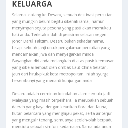
KELUARGA
Selamat datang ke Desaru, sebuah destinasi percutian
yang mungkin belum begitu dikenali ramai, namun
menyimpan sejuta pesona yang pasti akan memukau
hati anda. Terletak indah di pesisiran selatan negeri
Johor Darul Takzim, Desaru bukan sekadar nama,
tetapi sebuah janji untuk pengalaman percutian yang
mendamaikan jiwa dan menyegarkan minda.
Bayangkan diri anda melangkah di atas pasir keemasan
yang dibelai lembut oleh ombak Laut China Selatan,
jauh dari hiruk-pikuk kota metropolitan. Inilah syurga
tersembunyi yang menanti kunjungan anda.
Desaru adalah cerminan keindahan alam semula jadi
Malaysia yang masih terpelihara. Ia merupakan sebuah
daerah yang kaya dengan keunikan flora dan fauna,
hutan belantara yang menghijau pekat, serta air terjun
yang mengalir tenang, semuanya seolah-olah berpadu
mencipta sebuah simfoni kedamaian. Sama ada anda