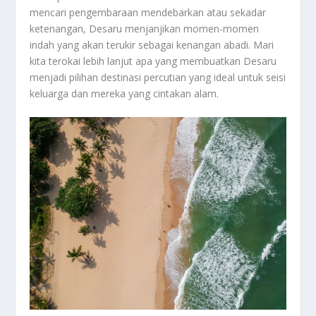
mencari pengembaraan mendebarkan atau sekadar
ketenangan, Desaru menjanjikan momen-momen
indah yang akan terukir sebagai kenangan abadi. Mari
kita terokai lebih lanjut apa yang membuatkan Desaru
menjadi pilihan destinasi percutian yang ideal untuk seisi
keluarga dan mereka yang cintakan alam.