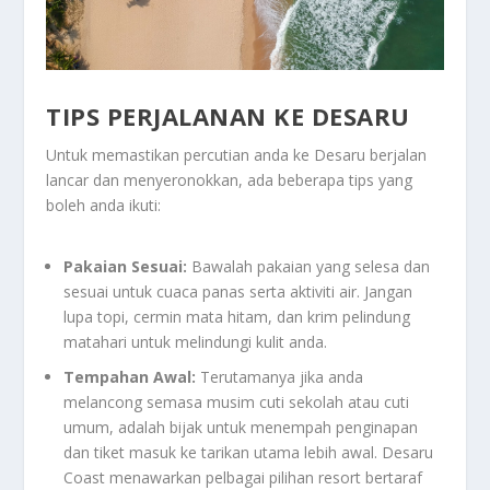
TIPS PERJALANAN KE DESARU
Untuk memastikan percutian anda ke Desaru berjalan
lancar dan menyeronokkan, ada beberapa tips yang
boleh anda ikuti:
Pakaian Sesuai:
Bawalah pakaian yang selesa dan
sesuai untuk cuaca panas serta aktiviti air. Jangan
lupa topi, cermin mata hitam, dan krim pelindung
matahari untuk melindungi kulit anda.
Tempahan Awal:
Terutamanya jika anda
melancong semasa musim cuti sekolah atau cuti
umum, adalah bijak untuk menempah penginapan
dan tiket masuk ke tarikan utama lebih awal. Desaru
Coast menawarkan pelbagai pilihan resort bertaraf