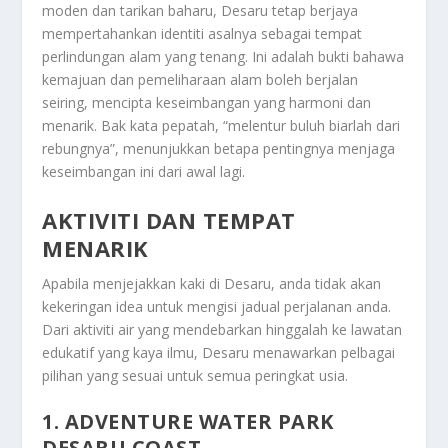
moden dan tarikan baharu, Desaru tetap berjaya
mempertahankan identiti asalnya sebagai tempat
perlindungan alam yang tenang. Ini adalah bukti bahawa
kemajuan dan pemeliharaan alam boleh berjalan
seiring, mencipta keseimbangan yang harmoni dan
menarik. Bak kata pepatah, “melentur buluh biarlah dari
rebungnya”, menunjukkan betapa pentingnya menjaga
keseimbangan ini dari awal lagi.
AKTIVITI DAN TEMPAT
MENARIK
Apabila menjejakkan kaki di Desaru, anda tidak akan
kekeringan idea untuk mengisi jadual perjalanan anda.
Dari aktiviti air yang mendebarkan hinggalah ke lawatan
edukatif yang kaya ilmu, Desaru menawarkan pelbagai
pilihan yang sesuai untuk semua peringkat usia.
1. ADVENTURE WATER PARK
DESARU COAST