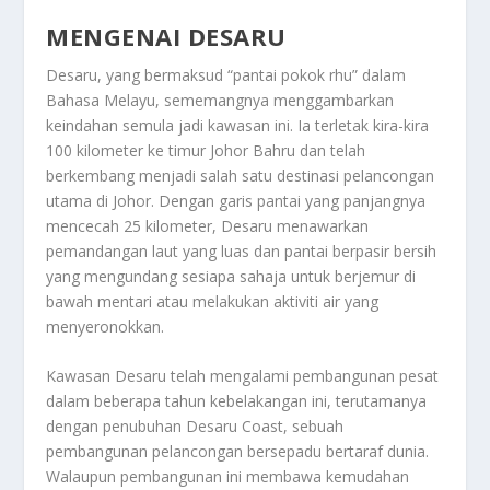
MENGENAI DESARU
Desaru, yang bermaksud “pantai pokok rhu” dalam
Bahasa Melayu, sememangnya menggambarkan
keindahan semula jadi kawasan ini. Ia terletak kira-kira
100 kilometer ke timur Johor Bahru dan telah
berkembang menjadi salah satu destinasi pelancongan
utama di Johor. Dengan garis pantai yang panjangnya
mencecah 25 kilometer, Desaru menawarkan
pemandangan laut yang luas dan pantai berpasir bersih
yang mengundang sesiapa sahaja untuk berjemur di
bawah mentari atau melakukan aktiviti air yang
menyeronokkan.
Kawasan Desaru telah mengalami pembangunan pesat
dalam beberapa tahun kebelakangan ini, terutamanya
dengan penubuhan Desaru Coast, sebuah
pembangunan pelancongan bersepadu bertaraf dunia.
Walaupun pembangunan ini membawa kemudahan