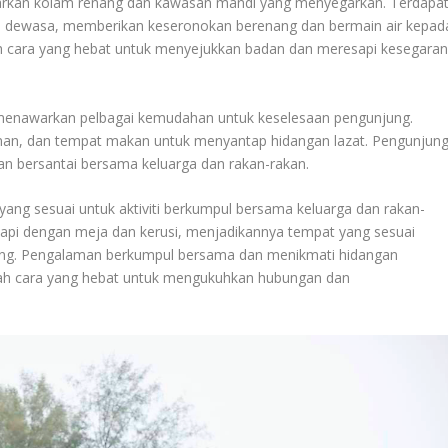
awarkan kolam renang dan kawasan mandi yang menyegarkan. Terdapa
n dewasa, memberikan keseronokan berenang dan bermain air kepad
h cara yang hebat untuk menyejukkan badan dan meresapi kesegara
a menawarkan pelbagai kemudahan untuk keselesaan pengunjung.
linan, dan tempat makan untuk menyantap hidangan lazat. Pengunjun
an bersantai bersama keluarga dan rakan-rakan.
ang sesuai untuk aktiviti berkumpul bersama keluarga dan rakan-
gkapi dengan meja dan kerusi, menjadikannya tempat yang sesuai
ang. Pengalaman berkumpul bersama dan menikmati hidangan
lah cara yang hebat untuk mengukuhkan hubungan dan