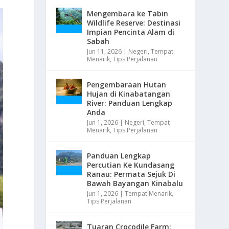
Mengembara ke Tabin
Wildlife Reserve: Destinasi
Impian Pencinta Alam di
Sabah
Jun 11, 2026
|
Negeri
,
Tempat
Menarik
,
Tips Perjalanan
Pengembaraan Hutan
Hujan di Kinabatangan
River: Panduan Lengkap
Anda
Jun 1, 2026
|
Negeri
,
Tempat
Menarik
,
Tips Perjalanan
Panduan Lengkap
Percutian Ke Kundasang
Ranau: Permata Sejuk Di
Bawah Bayangan Kinabalu
Jun 1, 2026
|
Tempat Menarik
,
Tips Perjalanan
Tuaran Crocodile Farm: