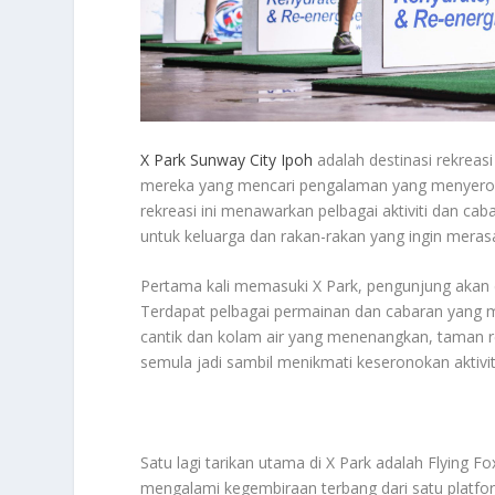
X Park Sunway City Ipoh
adalah destinasi rekre
mereka yang mencari pengalaman yang menyerono
rekreasi ini menawarkan pelbagai aktiviti dan c
untuk keluarga dan rakan-rakan yang ingin mera
Pertama kali memasuki X Park, pengunjung aka
Terdapat pelbagai permainan dan cabaran yang men
cantik dan kolam air yang menenangkan, taman re
semula jadi sambil menikmati keseronokan aktivit
Satu lagi tarikan utama di X Park adalah Flyin
mengalami kegembiraan terbang dari satu platfo