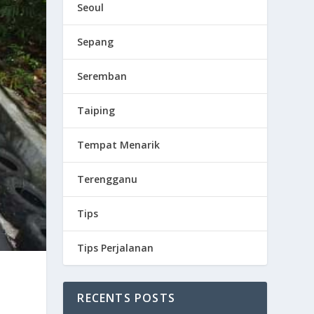
Seoul
Sepang
Seremban
Taiping
Tempat Menarik
Terengganu
Tips
Tips Perjalanan
RECENTS POSTS