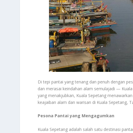
Di tepi pantai yang tenang dan penuh dengan pe
dan merasai keindahan alam semulajadi — Kua
yang menakjubkan, Kuala Sepetang menawarkan 
keajaiban alam dan warisan di Kuala Sepetang, Ta
Pesona Pantai yang Mengagumkan
Kuala Sepetang adalah salah satu destinasi panta