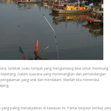
sona, terletak suatu tempat yang mengundang jiwa untuk merenung
la Sepetang. Dalam suasana yang menenangkan dan pemandangan
pengalaman yang unik dan mendalam. Marilah kita meneroka
iping.
i yang paling menakjubkan di kawasan ini. Pantai berpasir lembut yan