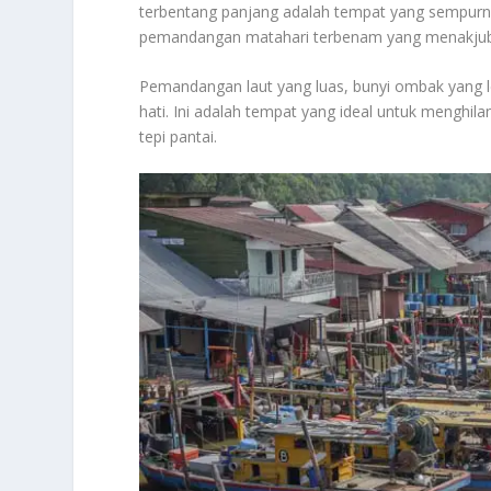
terbentang panjang adalah tempat yang sempurna 
pemandangan matahari terbenam yang menakju
Pemandangan laut yang luas, bunyi ombak yang 
hati. Ini adalah tempat yang ideal untuk menghi
tepi pantai.