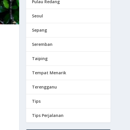
Pulau Redang
Seoul
Sepang
Seremban
Taiping
Tempat Menarik
Terengganu
Tips
Tips Perjalanan