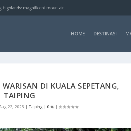
nds: magnificent mountain...
HOME
DESTINASI
M
 WARISAN DI KUALA SEPETANG,
TAIPING
Aug 22, 2023
|
Taiping
|
0
|