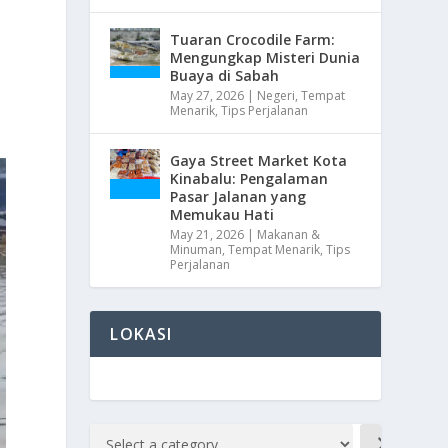
Tuaran Crocodile Farm:
Mengungkap Misteri Dunia
Buaya di Sabah
May 27, 2026
|
Negeri
,
Tempat
Menarik
,
Tips Perjalanan
Gaya Street Market Kota
Kinabalu: Pengalaman
Pasar Jalanan yang
Memukau Hati
May 21, 2026
|
Makanan &
Minuman
,
Tempat Menarik
,
Tips
Perjalanan
LOKASI