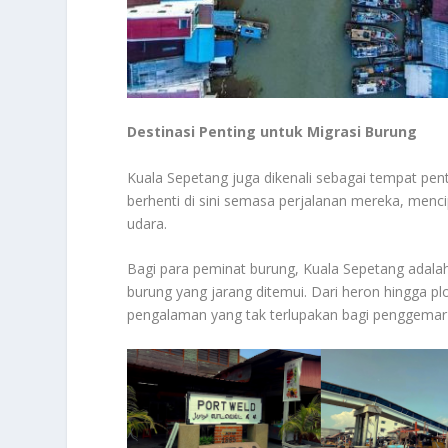
Destinasi Penting untuk Migrasi Burung
Kuala Sepetang juga dikenali sebagai tempat pen
berhenti di sini semasa perjalanan mereka, men
udara.
Bagi para peminat burung, Kuala Sepetang adal
burung yang jarang ditemui. Dari heron hingga plo
pengalaman yang tak terlupakan bagi penggemar