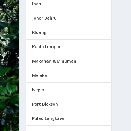
Ipoh
Johor Bahru
Kluang
Kuala Lumpur
Makanan & Minuman
Melaka
Negeri
Port Dickson
Pulau Langkawi