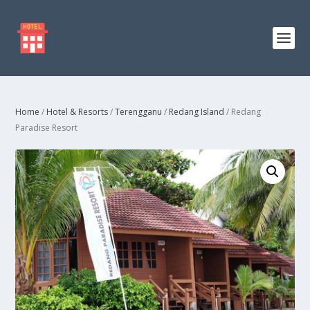
Home
/
Hotel & Resorts
/
Terengganu
/
Redang Island
/ Redang
Paradise Resort