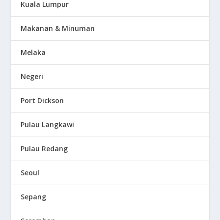
Kuala Lumpur
Makanan & Minuman
Melaka
Negeri
Port Dickson
Pulau Langkawi
Pulau Redang
Seoul
Sepang