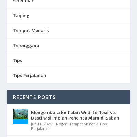
Seremban
Taiping
Tempat Menarik
Terengganu
Tips
Tips Perjalanan
RECENTS POSTS
Mengembara ke Tabin Wildlife Reserve:
Destinasi Impian Pencinta Alam di Sabah
Jun 11, 2026
|
Negeri
,
Tempat Menarik
,
Tips
Perjalanan