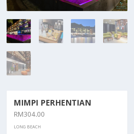
MIMPI PERHENTIAN
RM
304.00
LONG BEACH