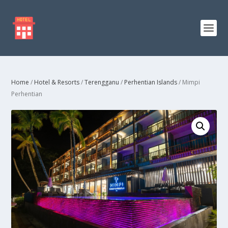
Home
/
Hotel & Resorts
/
Terengganu
/
Perhentian Islands
/ Mimpi
Perhentian