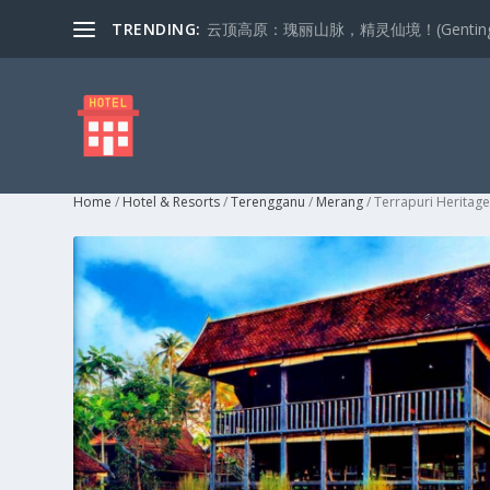
TRENDING:
云顶高原：瑰丽山脉，精灵仙境！(Genting Highla
Home
/
Hotel & Resorts
/
Terengganu
/
Merang
/ Terrapuri Heritage