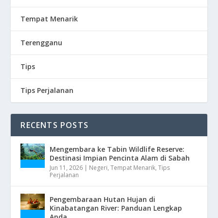
Tempat Menarik
Terengganu
Tips
Tips Perjalanan
RECENTS POSTS
Mengembara ke Tabin Wildlife Reserve:
Destinasi Impian Pencinta Alam di Sabah
Jun 11, 2026
|
Negeri
,
Tempat Menarik
,
Tips
Perjalanan
Pengembaraan Hutan Hujan di
Kinabatangan River: Panduan Lengkap
Anda