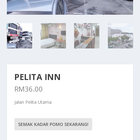
PELITA INN
RM
36.00
Jalan Pelita Utama
SEMAK KADAR POMO SEKARANG!