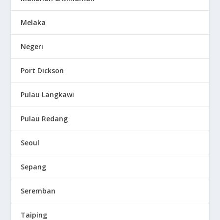
Melaka
Negeri
Port Dickson
Pulau Langkawi
Pulau Redang
Seoul
Sepang
Seremban
Taiping