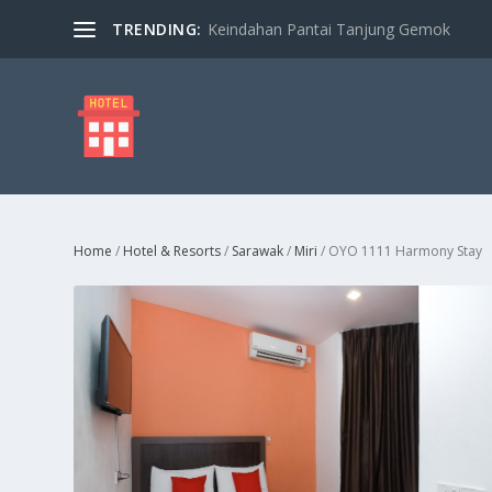
TRENDING:
Chin Swee Cave Temple
Home
/
Hotel & Resorts
/
Sarawak
/
Miri
/ OYO 1111 Harmony Stay