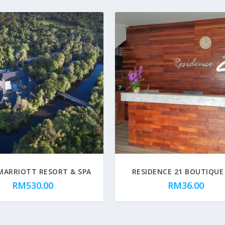
MARRIOTT RESORT & SPA
RESIDENCE 21 BOUTIQUE
RM
530.00
RM
36.00