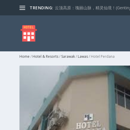
TRENDING:
云顶高原：瑰丽山脉，精灵仙境！(Genting Highla
Home
/
Hotel & Resorts
/
Sarawak
/
Lawas
/ Hotel Perdana