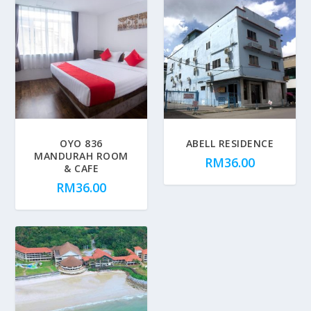
OYO 836
ABELL RESIDENCE
MANDURAH ROOM
RM
36.00
& CAFE
RM
36.00