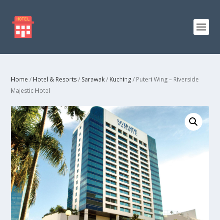
Home
/
Hotel & Resorts
/
Sarawak
/
Kuching
/ Puteri Wing – Riverside
Majestic Hotel