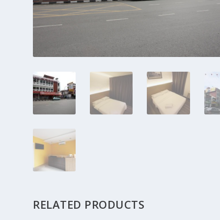
RELATED PRODUCTS