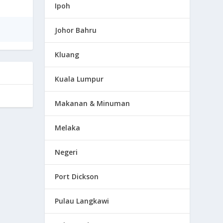
Ipoh
Johor Bahru
Kluang
Kuala Lumpur
Makanan & Minuman
Melaka
Negeri
Port Dickson
Pulau Langkawi