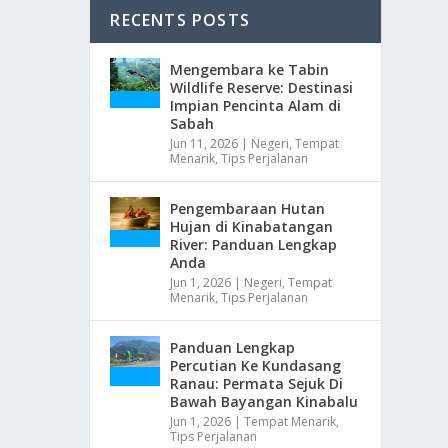
RECENTS POSTS
Mengembara ke Tabin
Wildlife Reserve: Destinasi
Impian Pencinta Alam di
Sabah
Jun 11, 2026
|
Negeri
,
Tempat
Menarik
,
Tips Perjalanan
Pengembaraan Hutan
Hujan di Kinabatangan
River: Panduan Lengkap
Anda
Jun 1, 2026
|
Negeri
,
Tempat
Menarik
,
Tips Perjalanan
Panduan Lengkap
Percutian Ke Kundasang
Ranau: Permata Sejuk Di
Bawah Bayangan Kinabalu
Jun 1, 2026
|
Tempat Menarik
,
Tips Perjalanan