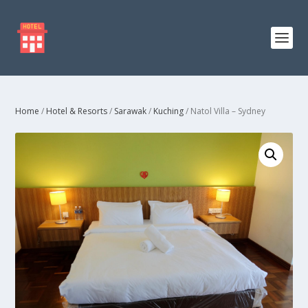
Home
/
Hotel & Resorts
/
Sarawak
/
Kuching
/ Natol Villa – Sydney