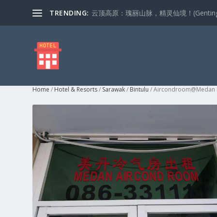
TRENDING:
云顶高原：瑰丽山脉，精灵仙境！(Genting Highla
Home
/
Hotel & Resorts
/
Sarawak
/
Bintulu
/ Aircondroom@Medan 