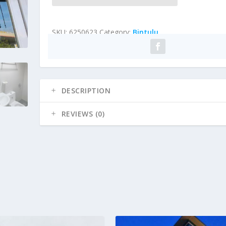
SKU:
6250623
Category:
Bintulu
DESCRIPTION
REVIEWS (0)