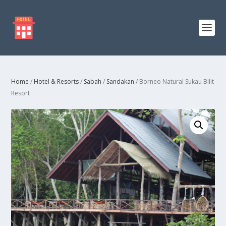
Home
/
Hotel & Resorts
/
Sabah
/
Sandakan
/ Borneo Natural Sukau Bilit
Resort