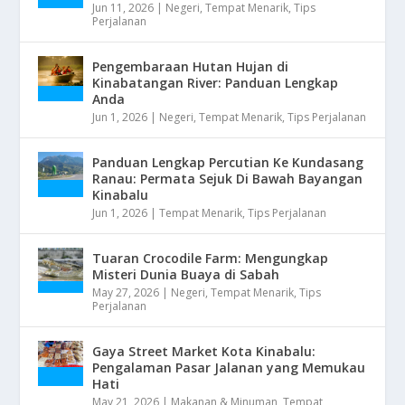
Jun 11, 2026
|
Negeri
,
Tempat Menarik
,
Tips
Perjalanan
Pengembaraan Hutan Hujan di
Kinabatangan River: Panduan Lengkap
Anda
Jun 1, 2026
|
Negeri
,
Tempat Menarik
,
Tips Perjalanan
Panduan Lengkap Percutian Ke Kundasang
Ranau: Permata Sejuk Di Bawah Bayangan
Kinabalu
Jun 1, 2026
|
Tempat Menarik
,
Tips Perjalanan
Tuaran Crocodile Farm: Mengungkap
Misteri Dunia Buaya di Sabah
May 27, 2026
|
Negeri
,
Tempat Menarik
,
Tips
Perjalanan
Gaya Street Market Kota Kinabalu:
Pengalaman Pasar Jalanan yang Memukau
Hati
May 21, 2026
|
Makanan & Minuman
,
Tempat