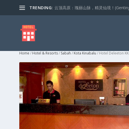
TRENDING:
云顶高原：瑰丽山脉，精灵仙境！(Genting Highla
Home
/
Hotel & Resorts
/
Sabah
/
Kota Kinabalu
/ Hotel Deleeton KK