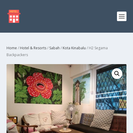
Home
/
Hotel & Resorts
/
Sabah
/
Kota Kinabalu
/ H2 Segama
Backpackers