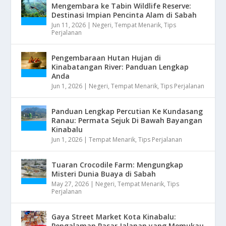
Mengembara ke Tabin Wildlife Reserve:
Destinasi Impian Pencinta Alam di Sabah
Jun 11, 2026
|
Negeri
,
Tempat Menarik
,
Tips
Perjalanan
Pengembaraan Hutan Hujan di
Kinabatangan River: Panduan Lengkap
Anda
Jun 1, 2026
|
Negeri
,
Tempat Menarik
,
Tips Perjalanan
Panduan Lengkap Percutian Ke Kundasang
Ranau: Permata Sejuk Di Bawah Bayangan
Kinabalu
Jun 1, 2026
|
Tempat Menarik
,
Tips Perjalanan
Tuaran Crocodile Farm: Mengungkap
Misteri Dunia Buaya di Sabah
May 27, 2026
|
Negeri
,
Tempat Menarik
,
Tips
Perjalanan
Gaya Street Market Kota Kinabalu:
Pengalaman Pasar Jalanan yang Memukau