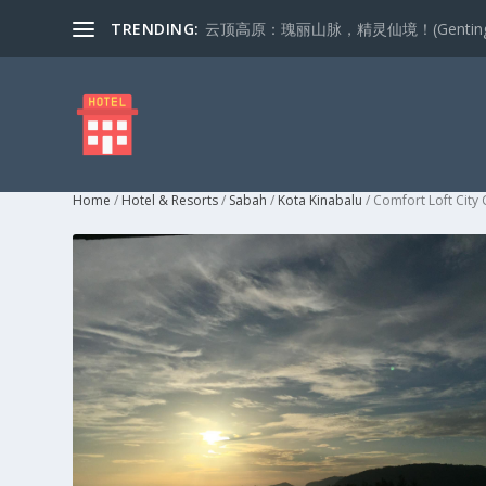
TRENDING:
云顶高原：瑰丽山脉，精灵仙境！(Genting Highla
Home
/
Hotel & Resorts
/
Sabah
/
Kota Kinabalu
/ Comfort Loft Cit