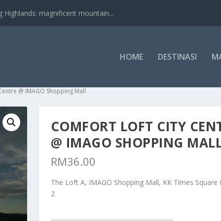
nds: magnificent mountain...
HOME
DESTINASI
M
y Centre @ IMAGO Shopping Mall
COMFORT LOFT CITY CEN
@ IMAGO SHOPPING MAL
RM
36.00
The Loft A, IMAGO Shopping Mall, KK Times Square
2