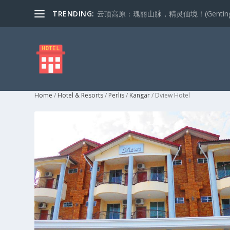
TRENDING:
云顶高原：瑰丽山脉，精灵仙境！(Genting Highla
Home
/
Hotel & Resorts
/
Perlis
/
Kangar
/ Dview Hotel