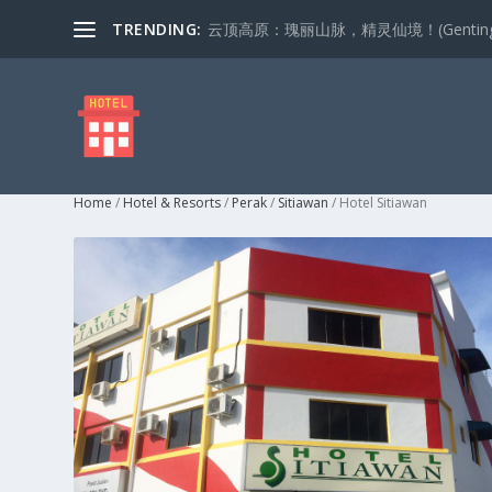
TRENDING:
云顶高原：瑰丽山脉，精灵仙境！(Genting Highla
Home
/
Hotel & Resorts
/
Perak
/
Sitiawan
/ Hotel Sitiawan