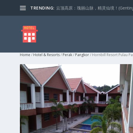
TRENDING:
云顶高原：瑰丽山脉，精灵仙境！(Genting Highla
Home
/
Hotel & Resorts
/
Perak
/
Pangkor
/ Hornbill Resort Pulau P