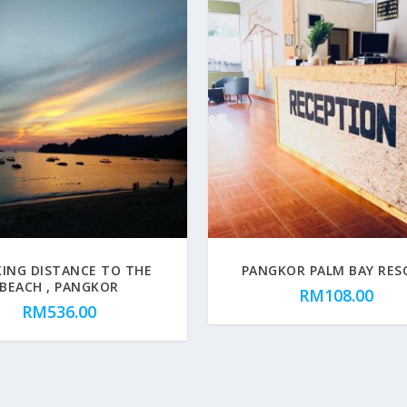
ING DISTANCE TO THE
PANGKOR PALM BAY RES
BEACH , PANGKOR
RM
108.00
RM
536.00