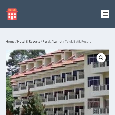
Home
/
Hotel & Resorts
/
Perak
/
Lumut
/ Teluk Batik Resort