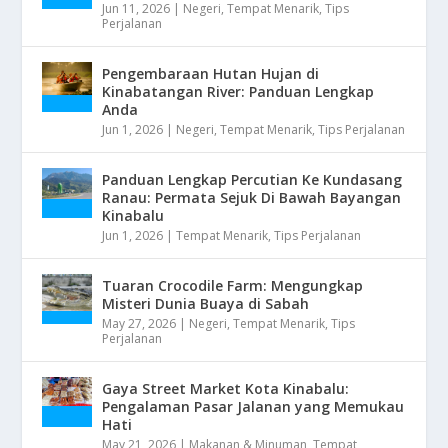
Jun 11, 2026
|
Negeri
,
Tempat Menarik
,
Tips
Perjalanan
Pengembaraan Hutan Hujan di
Kinabatangan River: Panduan Lengkap
Anda
Jun 1, 2026
|
Negeri
,
Tempat Menarik
,
Tips Perjalanan
Panduan Lengkap Percutian Ke Kundasang
Ranau: Permata Sejuk Di Bawah Bayangan
Kinabalu
Jun 1, 2026
|
Tempat Menarik
,
Tips Perjalanan
Tuaran Crocodile Farm: Mengungkap
Misteri Dunia Buaya di Sabah
May 27, 2026
|
Negeri
,
Tempat Menarik
,
Tips
Perjalanan
Gaya Street Market Kota Kinabalu:
Pengalaman Pasar Jalanan yang Memukau
Hati
May 21, 2026
|
Makanan & Minuman
,
Tempat