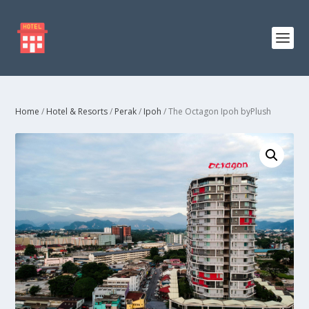
Home
/
Hotel & Resorts
/
Perak
/
Ipoh
/ The Octagon Ipoh byPlush