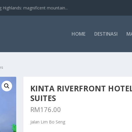
nds: magnificent mountain...
HOME
DESTINASI
M
es
KINTA RIVERFRONT HOTE
SUITES
RM
176.00
Jalan Lim Bo Seng