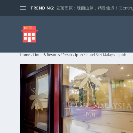
TRENDING:
云顶高原：瑰丽山脉，精灵仙境！(Genting Highla
Home
/
Hotel & Resorts
/
Perak
/
Ipoh
/ Hotel Seri Malaysia Ipoh