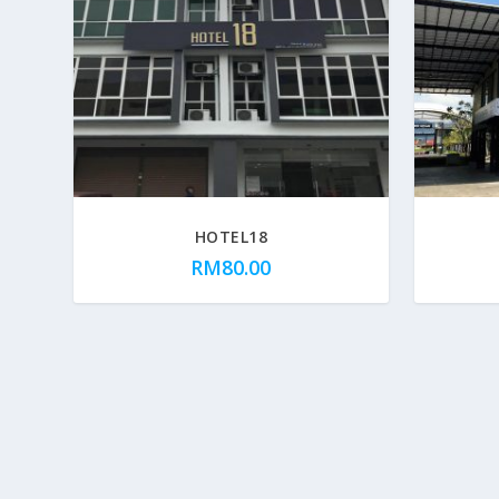
HOTEL18
RM
80.00