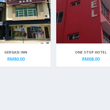
GERGASI INN
ONE STOP HOTEL
RM
80.00
RM
68.00