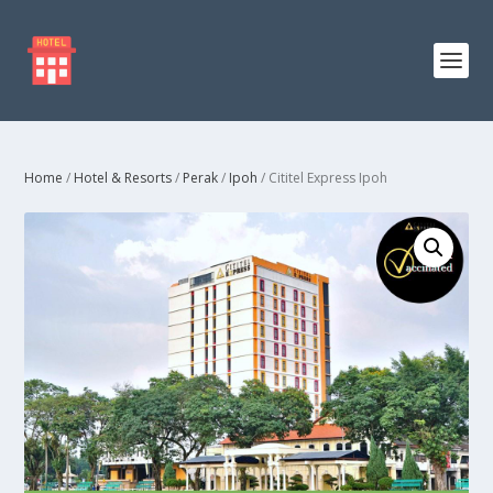
Home
/
Hotel & Resorts
/
Perak
/
Ipoh
/ Cititel Express Ipoh