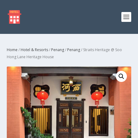
Home
/
Hotel & Resorts
/
Penang
/
Penang
/ Straits Heritage @ Soo
Hong Lane Heritage House